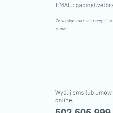
EMAIL:
gabinet.vetb
Ze względu na brak recepcji p
e-mail.
Wyślij sms lub umów 
online
502 505 999