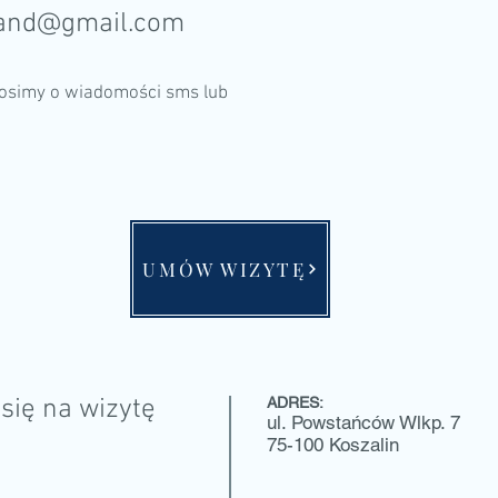
rand@gmail.com
rosimy o wiadomości sms lub
UMÓW WIZYTĘ
się na wizytę
ADRES:
ul. Powstańców Wlkp. 7
75-100 Koszalin