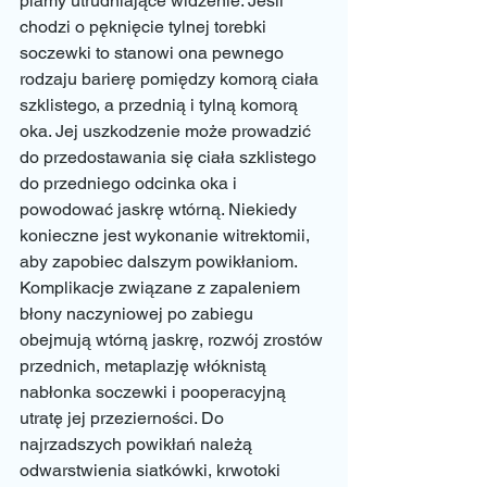
plamy utrudniające widzenie. Jeśli 
chodzi o pęknięcie tylnej torebki 
soczewki to stanowi ona pewnego 
rodzaju barierę pomiędzy komorą ciała 
szklistego, a przednią i tylną komorą 
oka. Jej uszkodzenie może prowadzić 
do przedostawania się ciała szklistego 
do przedniego odcinka oka i 
powodować jaskrę wtórną. Niekiedy 
konieczne jest wykonanie witrektomii, 
aby zapobiec dalszym powikłaniom. 
Komplikacje związane z zapaleniem 
błony naczyniowej po zabiegu 
obejmują wtórną jaskrę, rozwój zrostów 
przednich, metaplazję włóknistą 
nabłonka soczewki i pooperacyjną 
utratę jej przezierności. Do 
najrzadszych powikłań należą 
odwarstwienia siatkówki, krwotoki 